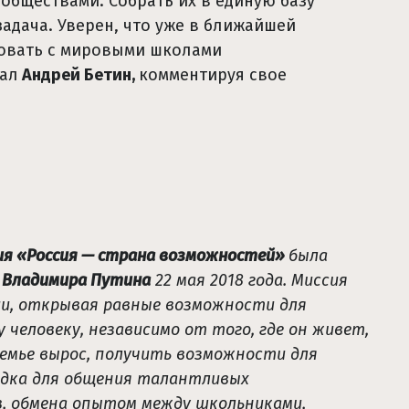
обществами. Собрать их в единую базу
адача. Уверен, что уже в ближайшей
ровать с мировыми школами
зал
Андрей Бетин,
комментируя свое
ия «Россия — страна возможностей»
была
Ф
Владимира Путина
22 мая 2018 года. Миссия
и, открывая равные возможности для
человеку, независимо от того, где он живет,
семье вырос, получить возможности для
адка для общения талантливых
в, обмена опытом между школьниками,