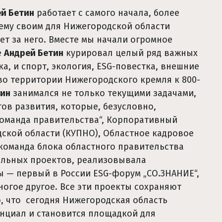
й Бетин
работает с самого начала, более
ящему своим для Нижегородской области
т за него. Вместе мы начали огромное
е
Андрей Бетин
курировал целый ряд важных
а, и спорт, экология, ESG-повестка, внешние
во территории Нижегородского кремля к 800-
тин
занимался не только текущими задачами,
ов развития, которые, безусловно,
Команда правительства“, Корпоративный
ской области (КУПНО), Областное кадровое
 команда блока областного правительства
альных проектов, реализовывала
 — первый в России ESG-форум „СО.ЗНАНИЕ“,
огое другое. Все эти проекты сохраняют
, что сегодня Нижегородская область
нциал и становится площадкой для