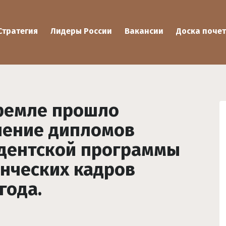
Стратегия
Лидеры России
Вакансии
Доска почет
ремле прошло
чение дипломов
дентской программы
нческих кадров
года.